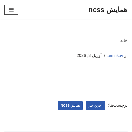
همایش ncss
پرش
به
محتوا
خانه
از
aminkav
آوریل 3, 2026
برچسب‌ها:
اخرین خبر
همایش NCSS