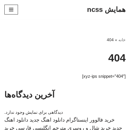
همایش ncss
پرش
به
محتوا
خانه
»
404
404
[xyz-ips snippet=”404″]
آخرین دیدگاه‌ها
دیدگاهی برای نمایش وجود ندارد.
خرید فالوور اینستاگرام
دانلود اهنگ جدید
دانلود اهنگ
جدید
خرید شال و روسری
مترجم انگلیسی فارسی
خرید