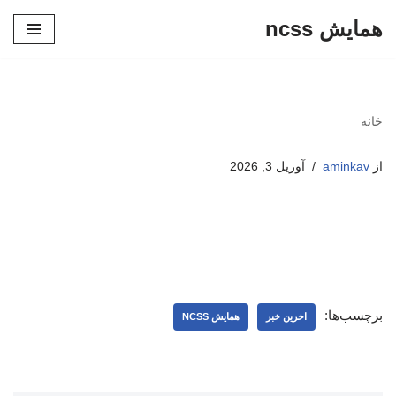
همایش ncss
پرش
به
محتوا
خانه
از
aminkav
آوریل 3, 2026
برچسب‌ها:
اخرین خبر
همایش NCSS