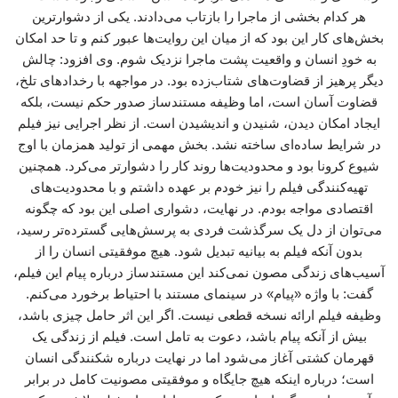
هر کدام بخشی از ماجرا را بازتاب می‌دادند. یکی از دشوارترین
بخش‌های کار این بود که از میان این روایت‌ها عبور کنم و تا حد امکان
به خودِ انسان و واقعیت پشت ماجرا نزدیک شوم. وی افزود: چالش
دیگر پرهیز از قضاوت‌های شتاب‌زده بود. در مواجهه با رخدادهای تلخ،
قضاوت آسان است، اما وظیفه مستندساز صدور حکم نیست، بلکه
ایجاد امکان دیدن، شنیدن و اندیشیدن است. از نظر اجرایی نیز فیلم
در شرایط ساده‌ای ساخته نشد. بخش مهمی از تولید همزمان با اوج
شیوع کرونا بود و محدودیت‌ها روند کار را دشوارتر می‌کرد. همچنین
تهیه‌کنندگی فیلم را نیز خودم بر عهده داشتم و با محدودیت‌های
اقتصادی مواجه بودم. در نهایت، دشواری اصلی این بود که چگونه
می‌توان از دل یک سرگذشت فردی به پرسش‌هایی گسترده‌تر رسید،
بدون آنکه فیلم به بیانیه تبدیل شود. هیچ موفقیتی انسان را از
آسیب‌های زندگی مصون نمی‌کند این مستندساز درباره پیام این فیلم،
گفت: با واژه «پیام» در سینمای مستند با احتیاط برخورد می‌کنم.
وظیفه فیلم ارائه نسخه قطعی نیست. اگر این اثر حامل چیزی باشد،
بیش از آنکه پیام باشد، دعوت به تامل است. فیلم از زندگی یک
قهرمان کشتی آغاز می‌شود اما در نهایت درباره شکنندگی انسان
است؛ درباره اینکه هیچ جایگاه و موفقیتی مصونیت کامل در برابر