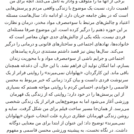
برخی از آنها ما را متوقف و وادار به تامل می‌کنند. آنچه برای من
اهمیت دارد، نسبت یک موضوع با زندگی واقعی مردم و پرسش‌هایی
است که در بطن جامعه جریان دارد. او ادامه داد: سال‌هاست مسئله
اعتیاد و چالش‌های مرتبط با سوءمصرف مواد مخدر، درمان و نظارت
بر این حوزه ذهنم را درگیر کرده است. این موضوع صرفا مسئله‌ای
فردی نیست، بلکه یکی از چالش‌های جدی جهان معاصر است که
خانواده‌ها، نهادهای اجتماعی و ساختارهای قانونی و درمانی را درگیر
می‌کند. سال‌ها پیش نیز قصد داشتم مستندی درباره پیامدهای
اجتماعی و جرایم ناشی از سوءمصرف مواد و با محوریت زندان
بسازم، اما امکان تولید آن فراهم نشد. با این حال، آن دغدغه همچنان
باقی ماند. این کارگردان، «پهلوانان نمی‌میرند» را روایتی فراتر از یک
سرنوشت فردی دانست و بیان کرد: زمانی که خبر مربوط به محسن
قاسمی را خواندم، احساس کردم با روایتی مواجه هستم که بسیاری
از این پرسش‌ها را در خود دارد؛ روایتی که از زندگی یک قهرمان
ورزشی آغاز می‌شود اما به موضوع‌هایی فراتر از یک زندگی شخصی
می‌رسد. از همان‌جا مسیر ساخت فیلم برای من شکل گرفت. سایه و
روشن زندگی قهرمانان عطاری درباره علت انتخاب عنوان «پهلوانان
نمی‌میرند» توضیح داد: این عنوان از ابتدا برای من معنایی دوگانه
داشت. در نگاه نخست، به پیشینه ورزشی محسن قاسمی و مفهوم