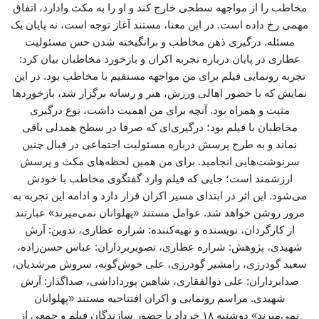
مخاطب را از مواجهه سطحی خارج کند و او را به مکث وادارد، اتفاق
مهمی رخ داده است. در این معنا، مستند آغاز توجه است، نه پایان یک
مسئله. درگیری ذهن مخاطب و برانگیخته شدن حس مسئولیت
عطاری در پایان درباره تجربه اکران و بازخورد مخاطبان بیان کرد:
تجربه رونمایی فیلم برای من مواجهه مستقیم با مخاطب بود. در این
نمایش که با حضور اهالی ورزش، هنر و رسانه برگزار شد، بازخوردها
مثبت و همراه بود. آنچه برای من اهمیت داشت، نوع درگیری
مخاطبان با فیلم بود؛ درگیری‌ای که صرفا در سطح همدلی باقی
نماند و به طرح پرسش درباره مسئولیت اجتماعی در قبال چنین
سرنوشت‌هایی انجامید. برای من همین لحظه‌های مکث و پرسش
ارزشمند است؛ جایی که فیلم وارد گفتگوی مخاطب با خودش
می‌شود. این اثر در ابتدای مسیر اکران قرار دارد و ادامه این تجربه به
مرور روشن خواهد شد. عوامل مستند «پهلوانان نمی‌میرند» عبارتند
از کارگردان، نویسنده و تهیه‌کننده: شراره عطاری، تدوین: آرش
شهیدی، پژوهش: شراره عطاری، تصویربرداران: عباس حسن‌زاده،
سعید گودرزی، رامشیر گودرزی، علی خوش‌گونه، سروش مرشدیان،
صدابرداران: علی ذوالفقاری، شاهین پورداداشی، صداگذار: آرش
شهیدی. مراسم رونمایی و اکران افتتاحیه مستند «پهلوانان
نمی‌میرند» دوشنبه ۱۸ خرداد با حضور سازندگان فیلم و جمعی از