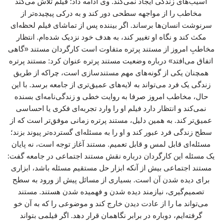
آسیب‌های زندگی ایجاد نمی‌کند. وی ادامه داد: فیلم تلاش می‌کند
مخاطب را از مواجهه سطحی دور کند و به درکی پیچیده‌تر از
سرنوشت انسان‌ها برساند. اگر بیننده پس از تماشای فیلم لحظه‌ای
مکث کند و نگاه او تغییر کند، به هدف خود نزدیک شده‌ام. انتظار
مخاطبِ امروز از مستند پرتره متفاوت است کارگردان مستند «گاهی
اتفاق می‌افتد» درباره وضعیت مستند پرتره عنوان کرد: مستند پرتره
همچنان یکی از گونه‌های مهم مستندسازی است، چراکه از طریق
زندگی یک فرد می‌تواند به لایه‌های عمیق‌تری از جامعه برسد. با این
حال، مخاطب امروز صرفا به روایت خطی و زندگی‌نامه‌ای بسنده
نمی‌کند و انتظار دارد فیلم او را وارد تجربه‌ای فکری یا احساسی
عمیق‌تر کند. به همین دلیل، مستند پرتره زمانی موفق‌تر است که از
سطح زندگی فرد عبور کند و او را به مسئله‌ای گسترده‌تر پیوند بزند؛
مسئله‌ای قابل لمس و قابل تعمیم. مستند آغاز توجه است، نه پایان
یک مسئله این کارگردان درباره نقش مستند اجتماعی در جامعه گفت:
مستند اجتماعی بیش از آنکه ابزار حل مستقیم مسئله باشد، ابزاری
برای دیده شدن آن است. بسیاری از مسائل پیش از ورود به سطح
تصمیم‌گیری، نیازمند دیده شدن و فهمیده شدن هستند. مستند
می‌تواند ما را از عادت دیدن خارج کند و موضوعی را که به آن خو
گرفته‌ایم، دوباره در برابر نگاهمان قرار دهد. اگر فیلمی بتواند