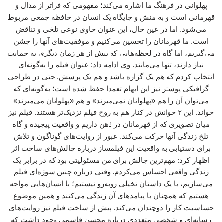
پهلوانی در فرهنگ ما اشاره می‌کند؛ مفهومی که فراتر از مدال و
قهرمانی است و به منش و جایگاه یک انسان در حافظه جمعی مربوط
می‌شود. اما در عین حال، این عنوان حاوی نوعی تلخی و تناقض
است. ما قهرمانان را تحسین می‌کنیم و موفقیت‌های آنها را جشن
می‌گیریم، اما گاه در لحظه‌هایی که بیش از هر زمان دیگری به حمایت
نیاز دارند، تنها می‌مانند. وی ادامه داد: عنوان فیلم را به‌گونه‌ای
انتخاب کردم که هم یک گزاره باشد و هم یک پرسش. حتی در طراحی
گرافیکی پوستر نیز این ابهام تعمدا حفظ شده است؛ به‌گونه‌ای که
می‌توان آن را هم «پهلوانان نمی‌میرند» و هم «پهلوانان می‌میرند»
خواند. این ۲ خوانش در کنار هم به روح فیلم نزدیک‌تر هستند. فیلم نیز
میان تصویری که از قهرمانان در ذهن داریم و واقعیت پیچیده و گاه
تلخ زندگی آنها حرکت می‌کند. عبور از روایت‌های گوناگون و تلاش
برای دستیابی به واقعیت این فیلمساز درباره چالش‌های ساخت اثر
اظهار کرد: مهم‌ترین چالش برای من مسئولیتی بود که در برابر یک
زندگی واقعی احساس می‌کردم. وقتی درباره چنین سوژه‌ای فیلم
می‌سازیم، با یک داستان تخیلی روبه‌رو نیستیم؛ با انسان‌هایی مواجه
هستیم که همچنان با پیامدهای آن زندگی می‌کنند و همین موضوع
حساسیت کار را دوچندان می‌کند. پیش از ساخت فیلم نیز روایت‌های
رسانه‌ای و شخصی متعددی درباره محسن قاسمی وجود داشت که