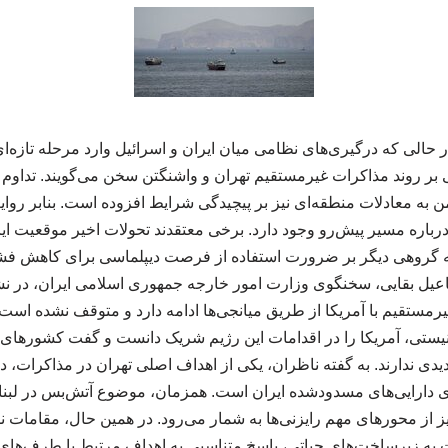
گزارش همایش ncss، در حالی که درگیری‌های نظامی میان ایران و اسرائیل وارد مرحله ت
نی بر روند مذاکرات غیرمستقیم تهران و واشنگتن سخن می‌گویند. تداوم 
من به معادلات منطقه‌ای نیز بر پیچیدگی شرایط افزوده است. بنابر روا
 درباره مسیر پیش‌رو وجود دارد. برخی معتقدند تحولات اخیر موقعیت ای
 گروهی دیگر بر ضرورت استفاده از فرصت دیپلماسی برای کاهش فش
اسماعیل بقایی، سخنگوی وزارت امور خارجه جمهوری اسلامی ایران، د
رمستقیم با آمریکا از طریق میانجی‌ها ادامه دارد و متوقف نشده است.
نیستی، آمریکا را در اقدامات این رژیم شریک دانست و گفت کشورها
یدی ندارند. به گفته ناظران، یکی از اهداف اصلی تهران در مذاکرات، 
زی دارایی‌های مسدودشده ایران است. همزمان، موضوع آتش‌بس در لبنا
ز از محورهای مهم رایزنی‌ها به شمار می‌رود. در همین حال، مقامات نظ
به زیرساخت‌های حیاتی، پاسخ متناسبی به اهداف مرتبط با طرف‌های