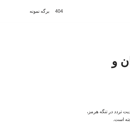
404
برگه نمونه
ن و
ت تردد در تنگه هرمز،
فته است.