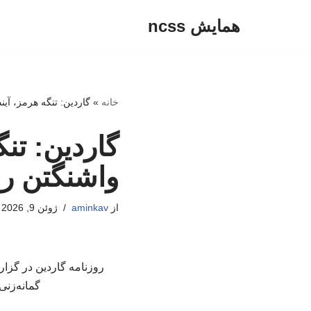
همایش ncss
پرش
به
محتوا
خانه
»
گاردین: تنگه هرمز، آین
گاردین: تن
واشنگتن را
از
aminkav
ژوئن 9, 2026
روزنامه گاردین در گزا
گمانه‌زنی