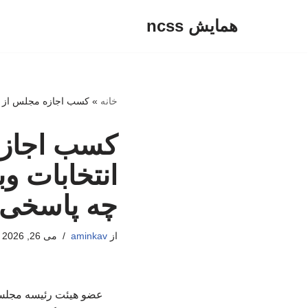
همایش ncss
پرش
به
محتوا
خانه
»
کسب اجازه مجلس از رهب
کسب اجازه
انتخابات وب
چه پاسخی د
از
aminkav
می 26, 2026
عضو هیئت رئیسه مجلس ب