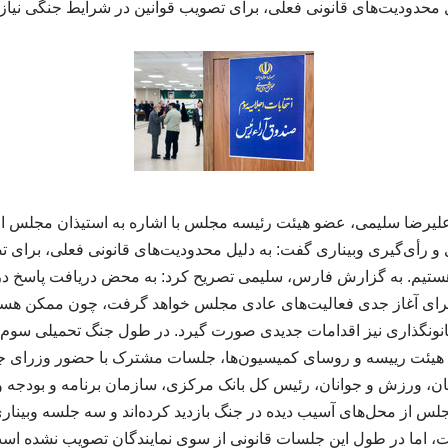
ل محدودیت‌های قانونی فعلی، برای تصویب قوانین در شرایط جنگی نیازم
گزارش همایش ncss، علیرضا سلیمی، عضو هیئت رئیسه مجلس با اشاره به استیذان مج
 رأی‌گیری وبیناری گفت: به دلیل محدودیت‌های قانونی فعلی، برای ت
 هستیم. به گزارش فارس، سلیمی تصریح کرد: به محض دریافت پاسخ د
 برای آغاز جدی فعالیت‌های عادی مجلس خواهد گرفت، چون ممکن ه
انونگذاری نیز اقدامات جدیدی صورت گیرد. در طول جنگ تحمیلی سو
ت رییسه و روسای کمیسیون‌ها، جلسات مشترک با حضور وزرای جها
ن، ورزش و جوانان، رئیس کل بانک مرکزی، سازمان برنامه و بودجه و 
لس از محل‌های آسیب دیده در جنگ بازدید کرده‌اند و سه جلسه وبیناری
 اما در طول این جلسات قانونی از سوی نمایندگان تصویب نشده است.