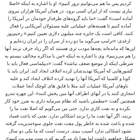
کردیم پس ما هم می‌توانیم ترور کنیم». او با اشاره به اینکه «اصلا
نیازی نیست که از ایران کسی برود، در همان آمریکا هزاران نیروی
آماده است» گفت: «ما باید گروه‌های طرفدار خودمان در آمریکا را
آماده کنیم تا هسته‌های عملیاتی علیه مسئولان آمریکایی را فعال
کنند. کافی است یک جایزه چند میلیون دلاری تعیین کنیم.» رحیم‌پور
ازغدی: «ترامپ می‌گوید ما دو رده از سران را در ایران زده‌ایم و
این‌ها که مانده‌اند بچه‌ها مودب تری هستند که اگر زیاد حرف بزنند آنها
را هم می‌زنیم». وی با اشاره به اینکه «من با مذاکره مخالف نیستم به
شرطی اینکه از موضع ضعف نباشد» گفت: «دیپلماسی فعال باید با
کشورهایی که آمریکا تهدیدشان کرده ائتلاف ایجاد کند. ایران باید با
کوبا و کلمبیا که آمریکا آنها را تهدید کرده ائتلاف ایجاد کند و علیه
ناوهای آمریکا عملیات کند مثلا با قایق های کوچک آنجا عملات
انتحاری کنند یا در آبهای اطراف آنها مین پخش کنند». این چهره تندرو
همچنین گفت: «مطمئن باشید که نظام سرمایه داری به ضرر خود کار
نکرده و به نفت کاری ندارد. حتی من می‌گویم که اصلا نفت ما را
بزنند، اگر آنها نفت ما را بزنند اشکالی ندارد. نفتی که باعث فساد
شده و باعث شده به خاطر پول مفت نفت جلوی سوءمدیریت گرفته
نشود اشکالی ندارد آسیب ببیند. درست است که ما یکی دو سال
مشکل خواهیم داشت اما بعدا یاد می‌گیریم که درست مدیریت کنیم».