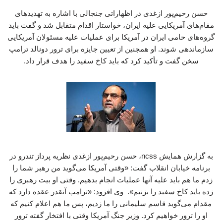
حسن رحیم‌پور ازغدی در اظهاراتی جنجالی با اشاره به تهدیدهای
مقام‌های آمریکایی علیه ایران، خواستار اقدام متقابل شد و گفت باید
گروه‌های حامی ایران در آمریکا برای عملیات علیه مسئولان آمریکایی
سازماندهی شوند. او همچنین از تعیین جایزه برای ترور دونالد ترامپ
سخن گفت و تأکید کرد که باید کاخ سفید را هدف قرار داد.
به گزارش همایش ncss، حسن رحیم‌پور ازغدی نظریه پرداز تندرو در
برنامه خیابان انقلاب گفت: «وقتی آمریکا می‌گوید من رهبر شما را
زدم ما هم باید علیه آنها عملیات انجام بدهیم. وقتی او بیت رهبری را
زده باید کاخ سفید را بزنیم». وی افزود: «ترامپ آنقدر عقده دارد که
مقدام می‌گوید قاسم سلیمانی را ما زدیم، پس ما هم اعلام کنیم که
او را ترور خواهیم کرد. وزیر جنگ آمریکا وقتی با افتخار گفته ترور