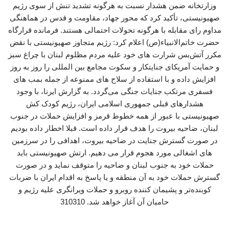
وزارتخانه ضمن هشدار نسبت به هرگونه تشدید تنش از سوی رژیم
صهیونیستی، تأکید کرد که محور جهاد، مقاومت و قدس در هماهنگی
مداوم رای مقابله با هرگونه تحولات احتمالی هستند. فرمانده قرارگاه
حضرت خاتم‌الانبیاء(ص) اعلام کرد: رژیم متجاوز صهیونیستی با نقض
مکرر آتش‌بس شرارت های خود علیه مردم مظلوم لبنان با چراغ سبز
و حمایت آمریکای جنایتکار و سکوت مجامع بین المللی را روز به روز
افزایش داده و با استفاده از سلاح های ممنوعه از جمله بمب های
فسفری مرتکب جنایات جنگی می‌گردد. به گزارش ایرنا، با وجود
هشدارهای قبلی جمهوری اسلامی ایران، رژیم کودک کش
صهیونیستی با عبور از همه خطوط قرمز و افزایش حملات در جنوب
لبنان، ضاحیه بیروت را هدف قرار داده است. قبلا اخطار داده بودیم
در صورت گسترش جنایت در ضاحیه بیروت، اهدافی را در سرزمین
های اشغالی مورد هجوم قرار می دهیم. ارتش صهیونیستی باید
حملات خود به جنوب لبنان و ضاحیه را متوقف نماید و در صورت
گسترش حملات خود به آن منطقه و یا پاسخ به اقدام ایران با ضربات
کوبنده‌تر و پشیمان کننده روبرو و حملات ویرانگری علیه رژیم و
حامیان آن آغاز خواهد شد. 310310