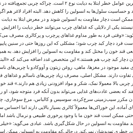
می‌شود که یکی از مهم‌ترین عوامل خطر ابتلا به دیابت نوع ۲ است. چرا
کند و حساسیت سلول‌ها به انسولین را کاهش دهد. البته افراد لاغر هم اگ
نیستند یکی از دلایلی که غذاهای چرب می‌توانند خطر دیابت را افزایش ده
وید: «وقتی فرد به‌ طور مداوم غذاهای پرچرب و پرکالری مصرف می‌کند
 است فرد دچار کبد چرب شود؛ مشکلی که این روزها حتی در سنین پایی
ی قند خون را مختل کند و مقاومت به انسولین را افزایش دهد. به همین
 دیابت نوع ۲ همزمان دچار کبد چرب هم هستند.» این متخصص غدد اضافه می‌کند که «ال
ی مفید موجود در مغزها، ماهی، روغن زیتون و آووکادو با چربی‌های نا
 تفاوت دارند. مشکل اصلی، مصرف زیاد چربی‌های ناسالم و غذاهای ف
 چربی بالا معمولا نمک، شکر و مواد افزودنی زیادی هم دارند.» قند خو
که بعضی عادت‌های غذایی می‌تواند بدون آنکه فرد متوجه شود، او را
ردن مکرر سیب‌زمینی سرخ‌کرده، سوسیس و کالباس، مرغ سوخاری، چیپ
آماده. این خوراکی‌ها معمولاً کالری بسیار بالایی دارند اما احساس سی
تی ممکن است قند خون ما با وجود پرخوری طبیعی و نرمال باشد اما 
د مقاومت به انسولین در حال شکل‌گیری باشد. عبادی می‌گوید: «خیلی‌ه
، خطری تهدیدشان نمی‌کند. درحالی‌که مقاومت به انسولین ممکن اس