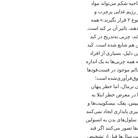
که چربی تجمع‌یافته در ناحیه شکم می‌تواند مواد
ر رژیم غذایی پرچرب و
کم‌تحرکی داشته باشند، ممکن است دچار مقاومت به انسولین شوند و در معرض ابتلا به دیابت نوع ۲ قرار بگیرند.» همه
ند، تاثیر آن بر کبد است.
، چربی به‌تدریج در کبد
ن هم شایع شده است. کبد
 دلیل، بسیاری از افراد
بته همه چربی‌ها به یک اندازه
سالم موجود در فست‌فودها
وق‌فرآوری‌شده است؛
ن نرمال، اما خطر پنهان
 در معرض خطر ابتلا به
س، پفک، بیسکوییت‌ها و
ری پایداری ایجاد نمی‌کنند
سلول‌های بدن به انسولین
ا تصور می‌کنند اگر قند
ت سال‌ها قبل از تشخیص