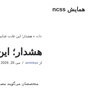
همایش ncss
پرش
به
محتوا
خانه
»
هشدار؛ این عادت غذایی
هشدار؛ این
از
aminkav
می 26, 2026
متخصصان می‌گویند مصرف