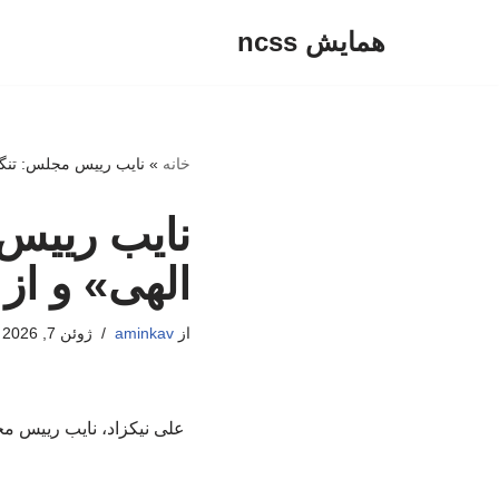
همایش ncss
پرش
به
محتوا
خانه
»
نایب رییس مجلس: تنگه
نایب رییس
الهی» و از
از
aminkav
ژوئن 7, 2026
علی نیکزاد، نایب رییس م