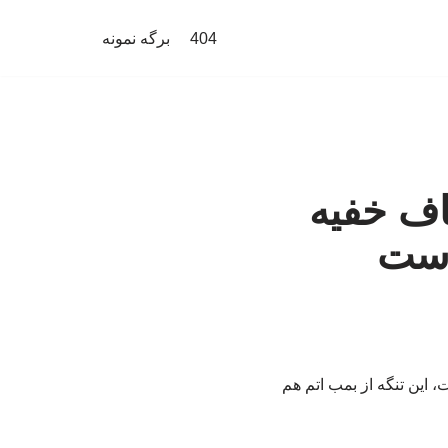
404
برگه نمونه
اف خفیه
 است
این تنگه از بمب اتم هم