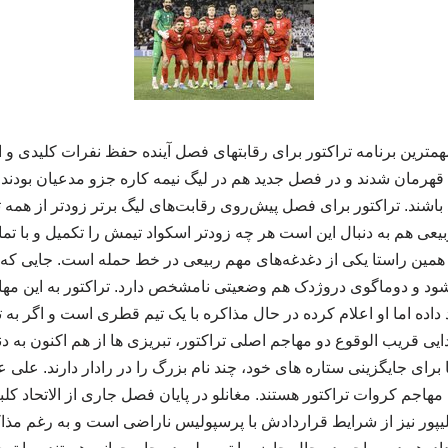
گزارش همایش ncss؛ مهمترین برنامه تراکتور برای رقابتهای فصل آینده حفظ نفرات کلی
هرمان شدند و در فصل جدید هم در لیگ نیمه کاره جزو مدعیان بودند و
اشند. تراکتور برای فصل پیش‌روی رقابت‌های لیگ برتر زودتر از همه تیم
بیعی هم به دنبال این است هر چه زودتر اسکواد تیمش را تکمیل و با تم
در همین راستا یکی از دغدغه‌های مهم ربیعی در خط حمله است. جایی ک
 شود و دوماگوی دروژدک هم وضعیتی نامشخص دارد. تراکتور به این مه
 داده اما او اعلام کرده در حال مذاکره با یک تیم قطری است و اگر به تو
ایی قریب الوقوع دو مهاجم اصلی تراکتور، تبریزی ها از هم اکنون به د
 برای جایگزینی ستاره های خود، چند نام بزرگ را در رادار دارند. علی عل
هاجم کروات تراکتور هستند. مغانلو در پایان فصل جاری از الاتحاد کل
لیپور نیز از شرایط قراردادش با پرسپولیس ناراضی است و به رغم مذا