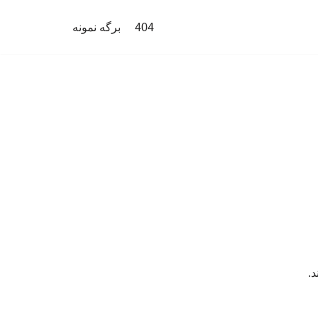
404
برگه نمونه
د.