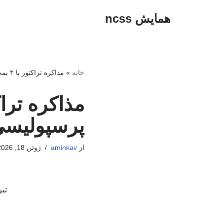
همایش ncss
پرش
به
محتوا
خانه
»
مذاکره تراکتور با ۳ بمب تابستانی؛ پرسپولیسی‌ها مسافر تبریز می‌شوند؟
پرسپولیسی‌
از
aminkav
ژوئن 18, 2026
تب