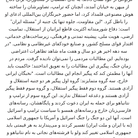
از میهن به خیابان آمدند، آنچنان که ترامپ، تصاویرشان را ساخته
هوش مصنوعی قلمداد کرد، اما حضور خبرنگاران بین‌المللی ادعای او
را باطل کرد. *این مقاومت، جلوه تنها یک جنبه از "مسئله ایران"
است: دفاع شورمندانه اکثریت قاطع ایرانیان از استقلال، تمامیت
ارضی، هویت ملی، پیشینه تمدنی و فرهنگی، زیرساخت‌های خدماتی،
اقتدار قوای مسلح کشور، و صنایع خودکفای غیرنظامی و نظامی. *در
سه دهه اخیر هر دو سال و هفت ماه شاهد تظاهرات اعتراضی
بوده‌ایم. این مطالبات مردمی را نمی‌توان نادیده گرفت. مردم در
زمان جنگ، پیگیری این مطالبات را به تعویق انداختند؛ حاکمیت باید
آنها را مطمئن کند که پیگیر انجام این مطالبات است. *نخبگان ایرانی
خارج، سه گروه متمایزند: گروه اول پیگیر هر دو جنبه استقلال و
آزادی هستند. گروه دوم فقط پیگیر استقلال، و گروه سوم فقط پیگیر
آزادی هستند و دغدغه استقلال ندارند. این گروه سوم از ترامپ و
نتانیاهو برای حمله به ایران دعوت کردند و پایگاهشان، رسانه‌های
فارسی‌زبان خارج و رسانه‌های همسو با سیاست ترامپ و اسرائیل
است. آنها این دو جنگ را جنگ اسرائیل و آمریکا با جمهوری اسلامی
(نه با ایران و ملت ایران) تفسیر کردند و می‌پندارند به هر قیمتی باید
جمهوری اسلامی تغییر کند ولو با فرشته‌های نجاتی به نام نتانیاهو و