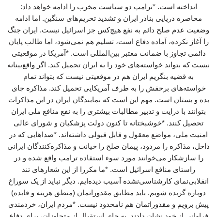
انداخته است. *ترامپ دو سیاست مخرب را ادامه خواهد داد:
محاصره دریایی بنادر ایران و تشدید تحریم‌های سنگین. اما ادامه
وضعیت عدم صلح دائم به نفع هیچ‌کس جز اسرائیل نیست. ایران جنگ
را آغاز نکرده، آماده دفاع است، تسلیم هم نمی‌شود، اما طالب پایان
دائمی تجاوز با ضمانت معتبر بین‌المللی است. *آمریکا در موقعیتی
نیست که بتواند خواسته‌های خود را به ایران تحمیل کند. اگر واقع‌بینانه
به قضیه بنگریم ایران هم در موقعیتی نیست که بتواند تمام
خواسته‌های برحقش را به طرف آمریکایی تحمیل کند. مذاکره جای
بده و بستان است. مهم این است که نمایندگان ایران در این مذاکرات
بتوانند با درایت و تدبیر مطالبات بیشتری را به نفع منافع ملی ایران
تحصیل کنند. *خوشبختانه تا کنون دولت پزشکیان و شورای عالی
امنیت ملی، مواضع معقول و قابل قبولی داشته‌اند. *صداهایی که در
داخل، مذاکره را مردود، پیمان صلح را خیانت و مذاکره‌کنندگان ایرانی
را سازشکار می‌خوانند مورد سوء استفاده ترامپ واقع شده و در
راستای منافع اسرائیل است. *ما مکررا از این شعارهای تند
انقلابی‌نمای کارشناسی‌نشده آسیب دیده‌ایم. دیگر نباید از یک سوراخ
دوباره گزیده شویم. باید مطابق مقدوراتمان (منطق هزینه و فایده)
پیش برویم و مقدوراتمان هم نامحدود نیست. *مردم ایران، خردمندی
فراوانی از خود نشان دادند. به جای استقبال از متجاوزان، برای دفاع