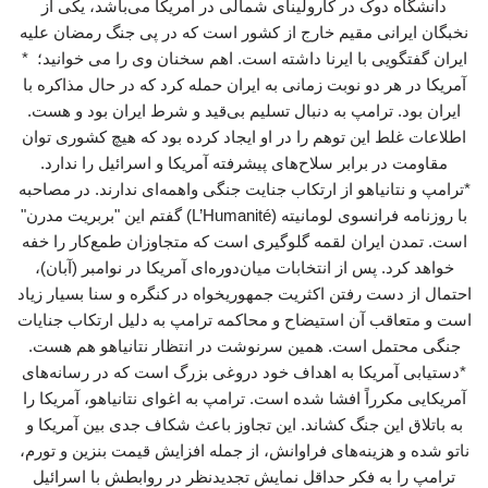
دانشگاه دوک در کارولینای شمالی در آمریکا می‌باشد، یکی از
نخبگان ایرانی مقیم خارج از کشور است که در پی جنگ رمضان علیه
ایران گفتگویی با ایرنا داشته است. اهم سخنان وی را می خوانید؛ *
آمریکا در هر دو نوبت زمانی به ایران حمله کرد که در حال مذاکره با
ایران بود. ترامپ به دنبال تسلیم بی‌قید و شرط ایران بود و هست.
اطلاعات غلط این توهم را در او ایجاد کرده بود که هیچ کشوری توان
مقاومت در برابر سلاح‌های پیشرفته آمریکا و اسرائیل را ندارد.
*ترامپ و نتانیاهو از ارتکاب جنایت جنگی واهمه‌ای ندارند. در مصاحبه
با روزنامه فرانسوی لومانیته (L’Humanité) گفتم این "بربریت مدرن"
است. تمدن ایران لقمه گلوگیری است که متجاوزان طمع‌کار را خفه
خواهد کرد. پس از انتخابات میان‌دوره‌ای آمریکا در نوامبر (آبان)،
احتمال از دست رفتن اکثریت جمهوریخواه در کنگره و سنا بسیار زیاد
است و متعاقب آن استیضاح و محاکمه ترامپ به دلیل ارتکاب جنایات
جنگی محتمل است. همین سرنوشت در انتظار نتانیاهو هم هست.
*دستیابی آمریکا به اهداف خود دروغی بزرگ است که در رسانه‌های
آمریکایی مکرراً افشا شده است. ترامپ به اغوای نتانیاهو، آمریکا را
به باتلاق این جنگ کشاند. این تجاوز باعث شکاف جدی بین آمریکا و
ناتو شده و هزینه‌های فراوانش، از جمله افزایش قیمت بنزین و تورم،
ترامپ را به فکر حداقل نمایش تجدیدنظر در روابطش با اسرائیل