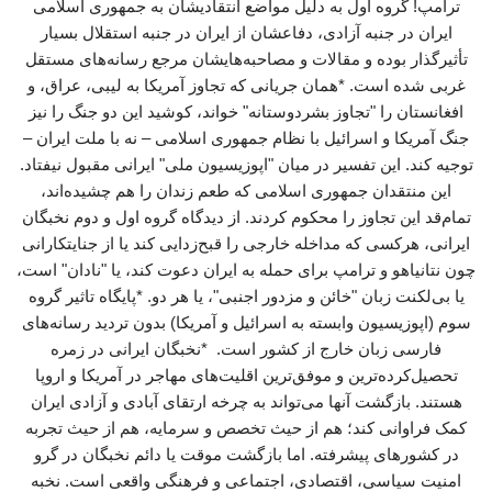
ترامپ! گروه اول به دلیل مواضع انتقادیشان به جمهوری اسلامی
ایران در جنبه آزادی، دفاعشان از ایران در جنبه استقلال بسیار
تأثیرگذار بوده و مقالات و مصاحبه‌هایشان مرجع رسانه‌های مستقل
غربی شده است. *همان جریانی که تجاوز آمریکا به لیبی، عراق، و
افغانستان را "تجاوز بشردوستانه" خواند، کوشید این دو جنگ را نیز
جنگ آمریکا و اسرائیل با نظام جمهوری اسلامی – نه با ملت ایران –
توجیه کند. این تفسیر در میان "اپوزیسیون ملی" ایرانی مقبول نیفتاد.
این منتقدان جمهوری اسلامی که طعم زندان را هم چشیده‌اند،
تمام‌قد این تجاوز را محکوم کردند. از دیدگاه گروه اول و دوم نخبگان
ایرانی، هرکسی که مداخله خارجی را قبح‌زدایی کند یا از جنایتکارانی
چون نتانیاهو و ترامپ برای حمله به ایران دعوت کند، یا "نادان" است،
یا بی‌لکنت زبان "خائن و مزدور اجنبی"، یا هر دو. *پایگاه تاثیر گروه
سوم (اپوزیسیون وابسته به اسرائیل و آمریکا) بدون تردید رسانه‌های
فارسی زبان خارج از کشور است. *نخبگان ایرانی در زمره
تحصیل‌کرده‌ترین و موفق‌ترین اقلیت‌های مهاجر در آمریکا و اروپا
هستند. بازگشت آنها می‌تواند به چرخه ارتقای آبادی و آزادی ایران
کمک فراوانی کند؛ هم از حیث تخصص و سرمایه، هم از حیث تجربه
در کشورهای پیشرفته. اما بازگشت موقت یا دائم نخبگان در گرو
امنیت سیاسی، اقتصادی، اجتماعی و فرهنگی واقعی است. نخبه