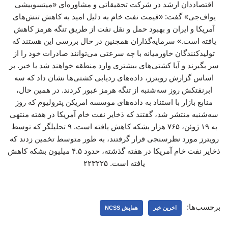
اقتصاددان ارشد در شرکت تحقیقاتی و مشاوره‌ای «میتسوبیشی
یواف‌جی» گفت: «قیمت نفت خام به دلیل امید به کاهش تنش‌های
آمریکا و ایران و بهبود حمل و نقل نفت از طریق تنگه هرمز کاهش
یافته است.» سرمایه‌گذاران همچنین در حال بررسی این هستند که
تولیدکنندگان خاورمیانه با چه سرعتی می‌توانند صادرات خود را از
سر بگیرند و آیا کشتی‌های بیشتری وارد منطقه خواهند شد یا خیر. بر
اساس گزارش رویترز، داده‌های ردیابی کشتی‌ها نشان داد که سه
ابرنفتکش روز سه‌شنبه از تنگه هرمز عبور کردند. در همین حال،
منابع بازار با استناد به داده‌های موسسه امریکن پترولیوم که روز
سه‌شنبه منتشر شد، گفتند که ذخایر نفت خام آمریکا در هفته منتهی
به ۱۹ ژوئن، ۷۶۵ هزار بشکه کاهش یافته است. ۹ تحلیلگر که توسط
رویترز مورد نظرسنجی قرار گرفتند، به طور متوسط تخمین زدند که
ذخایر نفت خام آمریکا در هفته گذشته، حدود ۴.۵ میلیون بشکه کاهش
یافته است. ۲۲۳۲۲۵
برچسب‌ها:
اخرین خبر
همایش NCSS