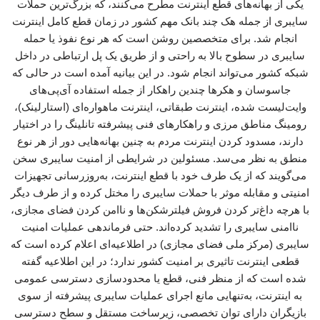
یکی از بهانه‌های قطع اینترنت مطرح می‌کنند، که بزرگ‌ترین حملات
سایبری از جمله هک چند بانک مهم کشور در زمان قطع کامل اینترنت
انجام شد. برای متخصصین روشن است که هر نوع نفوذ یا حمله‌
سایبری در سطوح بالا به راحتی و از طریق یک پل ارتباطی در داخل
شبکه کشور می‌تواند انجام شود. در این بیانیه‌ آمده است در حالی که
جاسوسان و هکرها چندین راهکار از جمله استفاده آی‌پی‌های
وایت‌لیست شده، اینترنت طبقاتی، اینترنت ماهواره‌ای (استارلینک)،
رومینگ مناطق مرزی و راهکارهای فنی پیشرفته تانلینگ را در اختیار
دارند، مسدود کردن اینترنت مردم به چنین بهانه‌هایی دور از هر نوع
منطق به نظر می‌سد. مسئولین در شرایطی از امنیت سایبری سخن
می‌گویند که از یک طرف خود با قطع اینترنت، به‌روزرسانی تجهیزات
امنیتی و مقابله موثر با حملات سایبری را مختل کرده و از طرف دیگر
با هرچه داغ‌تر کردن فروش فیلترشکن‌ها و ناامن کردن فضای مجازی،
ناامنی سایبری را تشدید کرده‌اند. حتی فرماندهی عملیات امنیت
سایبری (مرکز ملی فضای مجازی) در اطلاعیه‌ای اعلام کرده است که
قطعی اینترنت تاثیری بر امنیت کشور ندارد؛ در این اطلاعیه گفته
شده است که از منظر فنی، قطع یا محدودسازی دسترسی عمومی
به اینترنت، به‌تنهایی مانع اجرای عملیات سایبری پیشرفته از سوی
بازیگران دارای توان تخصصی، زیرساخت مستقل و سطح دسترسی