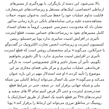
بالا نمی‌شود. این دسته از بازیگران، با بهره‌گیری از مسیرهای
ارتباطی اختصاصی، لینک‌های مستقل و زیرساخت‌های غیرمتعارف،
قابلیت تداوم عملیات خود را حفظ می‌کنند. به‌عنوان نمونه، حملات
مشاهده‌شده علیه برخی سامانه‌های بانکی در بازه زمانی مذکور
نشان داد که محدودیت دسترسی عمومی، لزوماً به معنای انسداد
کامل مسیرهای نفوذ به زیرساخت‌های حساس نیست. قطع اینترنت
تأثیری در افزایش امنیت سایبری ندارد پویا پیرحسینلو، رییس
کمیسیون اینترنت و زیرساخت انجمن تجارت الکترونیک در گفت‌وگو
با خبرآنلاین، می‌گوید:« برای متخصصان روشن است که قطع اینترنت
تأثیری در افزایش امنیت سایبری ندارد، یا اگر دقیق‌تر بخواهیم
بگوییم، تأثیر آن بسیار ناچیز و قابل چشم‌پوشی است. به تازگی
فرماندهی عملیات سایبری و مرکز ملی فضای مجازی نیز این
موضوع را تأیید کردند.» او چند استدلال مهم در این باره عنوان
می‌کند و می‌گوید:« حتی یک اتصال می‌تواند ارتباط کاملی بین شبکه
ملی و شبکه جهانی برقرار کند. در نتیجه، حتی در شرایط قطع
صددرصدی اینترنت و حتی اگر فرض کنیم تمام IP های سفید و
اینترنت‌های Pro نیز قطع باشند یک اتصال از طریق استارلینک یا
رومینگ در مناطق مرزی می‌تواند این ارتباط را برقرار کند.» پویا
پیرحسینلو، رییس کمیسیون اینترنت و زیرساخت انجمن تجارت