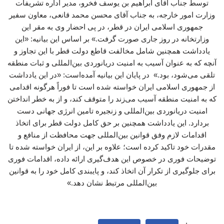
توسط جناب آقای ابراهیم بن یوسف فخرو، مدیر اداره تشریفات
وزارت امور خارجه، به جناب آقای محسن محمد قانعی، معاون سفیر
جمهوری اسلامی ایران در قطر، در پی احضار وی به مقر این
وزارتخانه در روز جاری صورت گرفت.» بر اساس این بیانیه: «این
یادداشت همچنین شامل مخالفت قاطع دولت قطر با این تجاوز و
آنچه که به عنوان آسیب به امنیت دریانوردی بین‌المللی و ثبات منطقه
تلقی می‌شود، بود.» در پایان این بیانیه آمده‌است: «در این یادداشت
از جمهوری اسلامی ایران خواسته شده است تا فوراً هرگونه اقدامی
که به امنیت منطقه آسیب می‌زند را متوقف کند، و از به خطر انداختن
امنیت دریانوردی بین‌المللی و زنجیره تامین انرژی جهانی دست
بردارد. این یادداشت همچنین بر حق کامل دولت قطر برای اتخاذ
اقدامات لازم وفق قوانین بین‌المللی جهت محافظت از منافع و
مقدرات خود تاکید کرده است؛ علاوه بر این، از ایران خواسته شده تا
توضیحات فوری در خصوص این هدف‌گیری ارائه داده، اقدامات فوری
برای جلوگیری از تکرار آن اتخاذ کند، و پایبندی کامل خود را به قوانین
بین‌المللی مرتبط نشان دهد.»