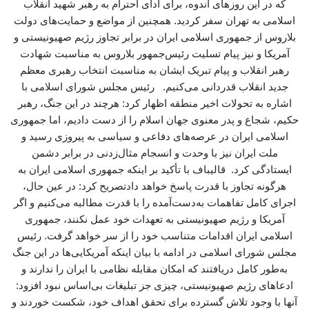
که در این روزهای اندوه، برای ادای احترام به رهبر شهید انقلاب
اسلامی به تهران سفر کردید. همچنین از مواضع و حمایت‌های دولت
بلاروس از جمهوری اسلامی ایران در برابر تجاوز رژیم صهیونیستی و
آمریکا و نیز پیام تسلیت رئیس‌جمهور بلاروس به مناسبت شهادت
رهبر انقلاب و پیام تبریک ایشان به مناسبت انتخاب رهبری معظم
جدید انقلاب قدردانی می‌کنیم. رئیس مجلس شورای اسلامی با
اشاره به تحولات اخیر منطقه اظهار کرد: هرچند در این جنگ، رهبر
حکیم، شجاع و پدر معنوی جهان اسلام را از دست دادیم، اما جمهوری
اسلامی ایران در عرصه‌های دفاعی و سیاسی به پیروزی رسید و
ملت ایران نیز با وحدت و انسجام مثال‌زدنی در برابر دشمن
ایستادگی کرد. قالیباف با تأکید بر اینکه جمهوری اسلامی ایران به
هرگونه تجاوز با قدرت پاسخ خواهد دادتصریح کرد: در عین حال،
اجرای کامل تفاهمات به‌دست‌آمده را با قدرت مطالبه می‌کنیم و اگر
آمریکا و رژیم صهیونیستی به تعهدات خود عمل نکنند، جمهوری
اسلامی ایران اقدامات متناسب خود را از سر خواهد گرفت. رئیس
مجلس شورای اسلامی در ادامه با بیان اینکه آمریکایی‌ها در این جنگ
به‌طور کامل دریافتند که امکان مقابله نظامی با ایران را ندارند و
ادعاهای رژیم صهیونیستی، چیزی جز تبلیغات بی‌اساس نبود افزود:
آنها با وجود تلاش گسترده برای تحقق اهداف خود، شکست خوردند و