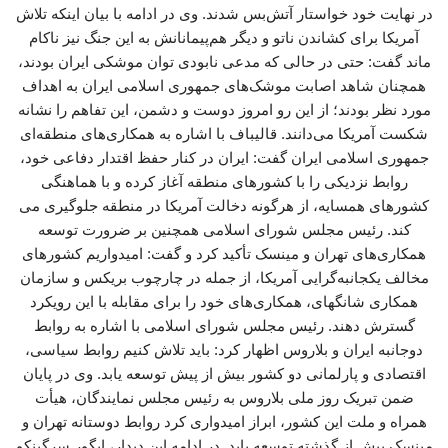
در نهایت خود خواستار آتش‌بس شدند. وی در ادامه با بیان اینکه تلاش
آمریکا برای کشاندن ناتو و دیگر هم‌پیمانانش به این جنگ نیز ناکام
ماند گفت: حتی در حالی که مدعی نابودی توان موشکی ایران بودند،
همچنان شاهد اصابت موشک‌های جمهوری اسلامی ایران به اهداف
مورد نظر بودند؛ از این رو امروز دوست و دشمن، این تفاهم را نشانه
شکست آمریکا می‌دانند. قالیباف با اشاره به همکاری‌های منطقه‌ای
جمهوری اسلامی ایران گفت: ایران در کنار حفظ اقتدار دفاعی خود،
روابط نزدیکی را با کشورهای منطقه آغاز کرده و با هماهنگی
کشورهای همسایه، از هرگونه دخالت آمریکا در منطقه جلوگیری می
کند. رئیس مجلس شورای اسلامی همچنین بر ضرورت توسعه
همکاری‌های تهران و مینسک تأکید کرد و گفت: امیدواریم کشورهای
مخالف یکجانبه‌گرایی آمریکا، از جمله در چارچوب بریکس و سازمان
همکاری شانگهای، همکاری‌های خود را برای مقابله با این رویکرد
گسترش دهند. رئیس مجلس شورای اسلامی با اشاره به روابط
دوجانبه ایران و بلاروس اظهار کرد: باید تلاش کنیم روابط سیاسی،
اقتصادی و پارلمانی دو کشور بیش از پیش توسعه یابد. وی در پایان
ضمن تبریک روز ملی بلاروس به رئیس مجلس نمایندگان، هیأت
همراه و ملت این کشور، ابراز امیدواری کرد روابط دوستانه تهران و
مینسک بیش از گذشته توسعه یابد. در ادامه این دیدار، ایگور سرگینکو