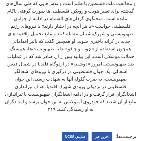
و مخالفت ملت فلسطین با ظلم است و تلاش‌هایی که طی سال‌های
گذشته برای تغییر هویت و رویکرد فلسطینی‌ها صورت گرفته، ناکام
مانده است. سخنگوی گردان‌های القسام در ادامه از جوانان
فلسطینی خواست «با هر آنچه در اختیار دارند» با نیروهای رژیم
صهیونیستی و شهرک‌نشینان مقابله کنند و مانع تحمیل واقعیت‌های
جدید در کرانه باختری شوند. او همچنین گفت که تأثیر اقداماتی
همچون استفاده از «چوب و چاقو» علیه صهیونیست‌ها، هم‌سنگ
حملات موشکی است. این بیانیه پس از آن صادر شد که در عملیات
ضد صهیونیستی امروز «دوشنبه» در اردوگاه قلندیا در شمال قدس
اشغالی، یک جوان فلسطینی در درگیری با نیروهای اشغالگر
صهیونیست، به ضرب گلوله آنها به شهادت رسید. این جوان
فلسطینی در نزدیکی ورودی شهرک قلندیا، هدف تیراندازی
اشغالگران قرار گرفت و در ادامه اشغالگران صهیونیست با تیراندازی
مانع از آن شدند که خودروی آمبولانس به این جوان برسد و امدادگران
به او رسیدگی کنند. ۲۱۹
برچسب‌ها:
اخرین خبر
همایش NCSS