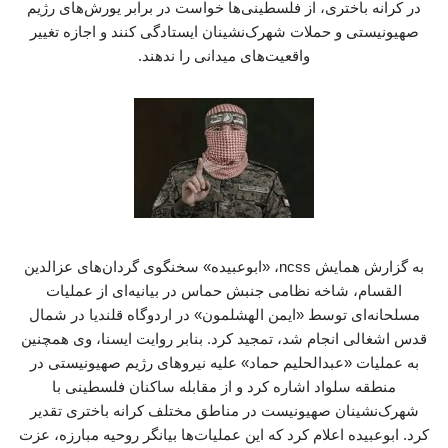
در کرانه باختری، از فلسطینی‌ها خواست در برابر یورش‌های رژیم
صهیونیستی و حملات شهرک‌نشینان ایستادگی کنند و اجازه تغییر
واقعیت‌های میدانی را ندهند.
به گزارش همایش ncss، «ابوعبیده» سخنگوی گردان‌های عزالدین
القسام، شاخه نظامی جنبش حماس در بیانیه‌ای از عملیات
مسلحانه‌ای توسط «ایمن الهشلمون» در اردوگاه قلندیا در شمال
قدس اشغالی انجام شد، تمجید کرد. بنابر روایت ایسنا، وی همچنین
به عملیات «عبدالحلیم حماد» علیه نیروهای رژیم صهیونیستی در
منطقه سلواد اشاره کرد و از مقابله ساکنان فلسطینی با
شهرک‌نشینان صهیونیست در مناطق مختلف کرانه باختری تقدیر
کرد. ابوعبیده اعلام کرد که این عملیات‌ها بیانگر روحیه مبارزه، عزت