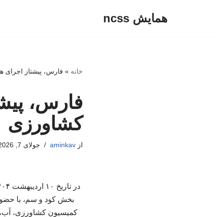
همایش ncss
پرش
به
محتوا
خانه
»
فارس، پیشتاز اجرای 
فارس، پیش
کشاورزی
از
aminkav
جولای 7, 2026
بخش کود و سم، با حضور
کمیسیون کشاورزی، آب، م