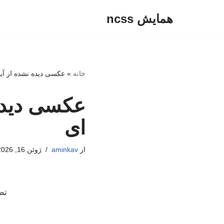
همایش ncss
پرش
به
محتوا
خانه
»
عکسی دیده نشده از آی
عکسی دیده 
ای
از
aminkav
ژوئن 16, 2026
تص