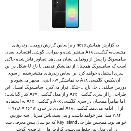
به گزارش همایش ncss و براساس گزارش زومیت، رندرهای
منتسب‌به گلکسی A۱۸ منتشر شده و طراحی گوشی اقتصادی بعدی
سامسونگ را پیش از رونمایی نشان می‌دهد. تصاویر فاش‌شده حاکی
است که سامسونگ همچنان از نمایشگر قدیمی با ناچ U-شکل در این
سری استفاده خواهد کرد. بر اساس رندرهای منتشرشده از سوی
آن‌لیکس، گلکسی A۱۸ به نمایشگر ۶٫۷ اینچی مجهز می‌شود و
دوربین سلفی داخل ناچ U-‌شکل قرار می‌گیرد. سامسونگ امسال این
طراحی را از سری گلکسی A۲x و از مدل گلکسی A۲۷ کنار گذاشت؛
اما ظاهراً همچنان در سری گلکسی A۰x و گلکسی A۱x به استفاده
از آن ادامه می‌دهد. گلکسی A۱۸ ابعادی در حدود ۱۶۴٫۴ × ۷۷٫۸ ×
۷٫۸۴ میلی‌متر خواهد داشت و پنل پشتی‌اش میزبان سه دوربین
خواهد بود. همچنین طراحی Key Island که دو سال پیش معرفی شد،
در این مدل نیز حفظ می‌شود. گزارش‌ها از عرضه‌ی گوشی