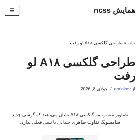
همایش ncss
پرش
به
محتوا
خانه
»
طراحی گلکسی A۱۸ لو رفت
طراحی گلکسی A۱۸ لو
رفت
از
aminkav
جولای 8, 2026
تصاویر منسوب‌به گلکسی A۱۸ نشان می‌دهند که گوشی جدید
سامسونگ تفاوت ظاهری چندانی با نسل فعلی ندارد.