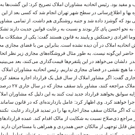
 و مفید بود. رئیس اتحادیه مشاوران املاک تصریح کرد: این گشت‌ها ب
بها و اطلاع‌رسانی در سطح شهر تهران انجام شد که کسی بعد از این نگو
بود که گوشزد داده شد و جنبه روشنگری هم داشت. از تمامی مشاور
به نحو احسن پای کار بودند و نسبت به رعایت قوانین جدیت دارند تشکر
ما افرادی زحمتکش و پایبند به قانون هستند گفت: یکی از مشکلات ما د
حادیه املاک در آن دیده نشده است. بنابراین من با فضای مجازی مخا
 حاضر این‌گونه نیست. به طور مثال فروشگاه‌های مجازی زیر نظر اتحاد
شان می‌خواهد در این پلتفرم‌ها قیمت‌گذاری می‌کنند، بعد می‌بینیم ک
که ما هیچ نقشی در فضای مجازی نداریم. رئیس اتحادیه مشاوران املاک
جاری گفت: اگر مشاور املاک از سال قبل یک قرارداد اجاره منعقد کرده
جاری برای تمدید به دفت
رایه سوابق بخواهند قرارداد جدید ثبت کنند به این دلیل که مشاوران امل
 اجرا خواهند کرد. وی اظهار کرد: عامل بازدارنده‌ای که در قانون ساما
ت که اگر مالکان سقف مجاز اجاره بها را در تمدید قرارداد رعایت نکنند 
 در مراجع ذی‌صلاح نسبت به شکایت از مالک اقدام کند. عمده قراردادها
بخش قابل توجهی از مالکان حس همدردی و همراهی با مستاجران دارند 
تعیین می‌کنند. از سویی بعضا سیاست‌های تنبیهی به عنوان عوامل باز