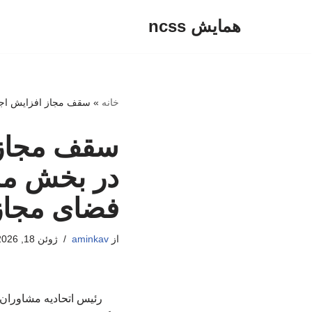
همایش ncss
پرش
به
محتوا
خانه
»
سقف مجاز افزایش اجار
سقف مجاز 
در بخش مس
فضای مجاز
از
aminkav
ژوئن 18, 2026