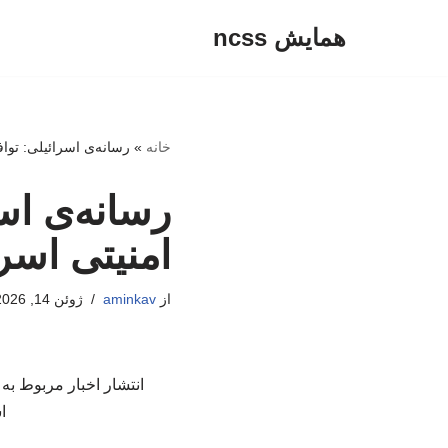
همایش ncss
پرش
به
محتوا
خانه
»
رسانه‌ی اسرائیلی: تواف
رسانه‌ی اسر
امنیتی اسرا
از
aminkav
ژوئن 14, 2026
انتشار اخبار مربوط به 
ا