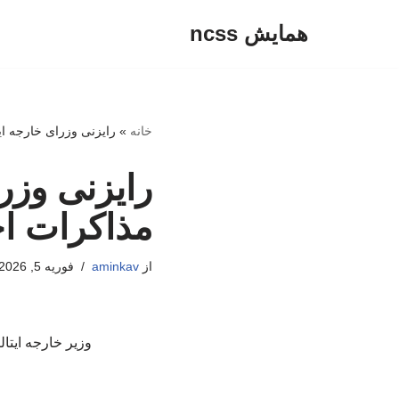
همایش ncss
پرش
به
محتوا
خانه
»
رایزنی وزرای خارجه ای
رایزنی وزر
مذاکرات اح
از
aminkav
فوریه 5, 2026
وزیر خارجه ایتال