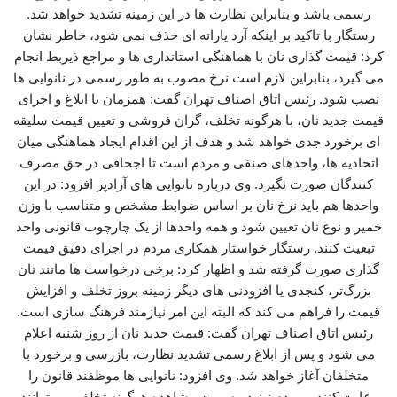
رسمی باشد و بنابراین نظارت‌ ها در این زمینه تشدید خواهد شد.
رستگار با تاکید بر اینکه آرد یارانه‌ ای حذف نمی‌ شود، خاطر نشان
کرد: قیمت‌ گذاری نان با هماهنگی استانداری‌ ها و مراجع ذیربط انجام
می‌ گیرد، بنابراین لازم است نرخ مصوب به‌ طور رسمی در نانوایی‌ ها
نصب شود. رئیس اتاق اصناف تهران گفت: همزمان با ابلاغ و اجرای
قیمت جدید نان، با هرگونه تخلف، گران‌ فروشی و تعیین قیمت سلیقه‌
ای برخورد جدی خواهد شد و هدف از این اقدام ایجاد هماهنگی میان
اتحادیه‌ ها، واحدهای صنفی و مردم است تا اجحافی در حق مصرف‌
کنندگان صورت نگیرد. وی درباره نانوایی‌ های آزادپز افزود: در این
واحدها هم باید نرخ نان بر اساس ضوابط مشخص و متناسب با وزن
خمیر و نوع نان تعیین شود و همه واحدها از یک چارچوب قانونی واحد
تبعیت کنند. رستگار خواستار همکاری مردم در اجرای دقیق قیمت
گذاری صورت گرفته شد و اظهار کرد: برخی درخواست‌ ها مانند نان
بزرگ‌تر، کنجدی یا افزودنی‌ های دیگر زمینه بروز تخلف و افزایش
قیمت را فراهم می‌ کند که البته این امر نیازمند فرهنگ‌ سازی است.
رئیس اتاق اصناف تهران گفت: قیمت جدید نان از روز شنبه اعلام
می‌ شود و پس از ابلاغ رسمی تشدید نظارت، بازرسی و برخورد با
متخلفان آغاز خواهد شد. وی افزود: نانوایی‌ ها موظفند قانون را
رعایت کنند و مردم نیز در صورت مشاهده هرگونه تخلف می‌ توانند