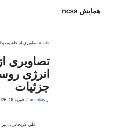
همایش ncss
پرش
به
محتوا
خانه
»
تصاویری از حاشیه دیدا
تصاویری از 
انرژی روسی
جزئیات
از
aminkav
فوریه 18, 2026
علی لاریجانی، دبیر