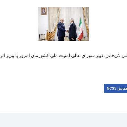
زارش همایش ncss، علی لاریجانی، دبیر شورای عالی امنیت ملی کشورمان امروز با وزی
مایش NCSS