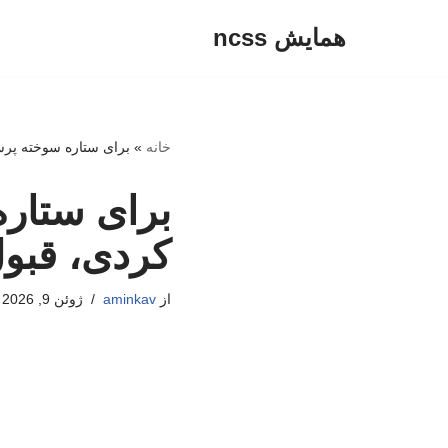
همایش ncss
پرش
به
محتوا
خانه
»
برای ستاره سوخته پرس
برای ستار
کردی، قبول
از
aminkav
ژوئن 9, 2026