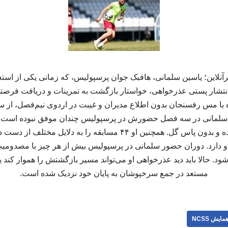
نلاین؛ یاسین سلمانی، هافبک جوان پرسپولیس، که زمانی یکی از است
نتشار پستی عذرخواهی، خواستار بازگشت به تمرینات و دریافت فرصتی د
ه با مس رفسنجان بدون اطلاع مدیران و غیبت در اردوی نیم‌فصل، از س
حضور در زمین، یک گل زده و بدون پاس گل. همچنین او ۴۴ مسابقه را به
از او دارد. دوران حضور سلمانی در پرسپولیس بیش از هر چیز با مصدوم
د. حالا باید دید عذرخواهی او می‌تواند مسیر بازگشتش را هموار کند ی
مستعد در جمع سرخپوشان به پایان خود نزدیک شده است.
مایش NCSS