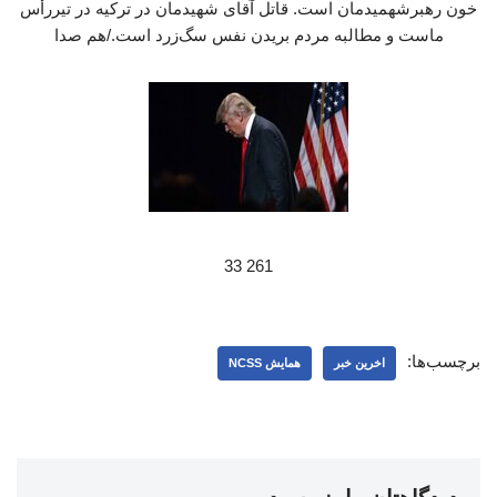
خون رهبرشهمیدمان است. قاتل آقای شهیدمان در ترکیه در تیررأس
ماست و مطالبه مردم بریدن نفس سگ‌زرد است./هم صدا
261 33
برچسب‌ها:
اخرین خبر
همایش NCSS