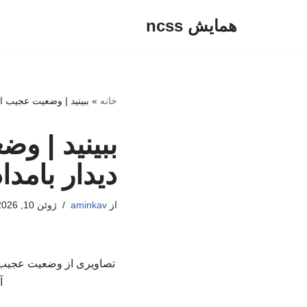
همایش ncss
پرش
به
محتوا
خانه
»
ببینید | وضعیت عجیب اس
ببینید | و
دیدار بامدا
از
aminkav
ژوئن 10, 2026
تصاویری از وضعیت عجیب است
آمریک