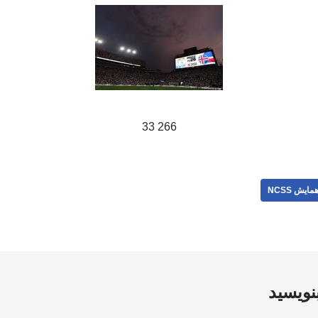
266 33
مایش NCSS
بنویسید