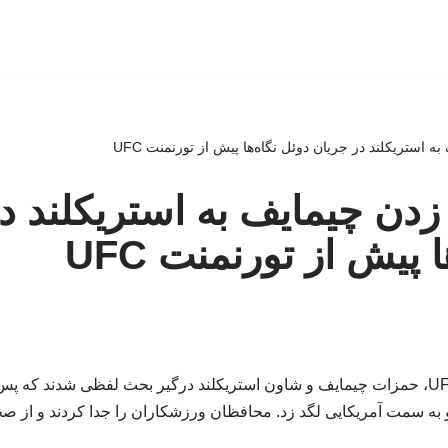
 به استریکلند در جریان دوئل نگاه‌ها پیش از تورنمنت UFC
د زدن چیمایف به استریکلند د
 پیش از تورنمنت UFC
در کنفرانس خبری UFC 328، حمزات چیمایف و شاون استریکلند درگیر بحث لفظی شدند 
 به سمت آمریکایی لگد زد. محافظان ورزشکاران را جدا کردند و از صحن