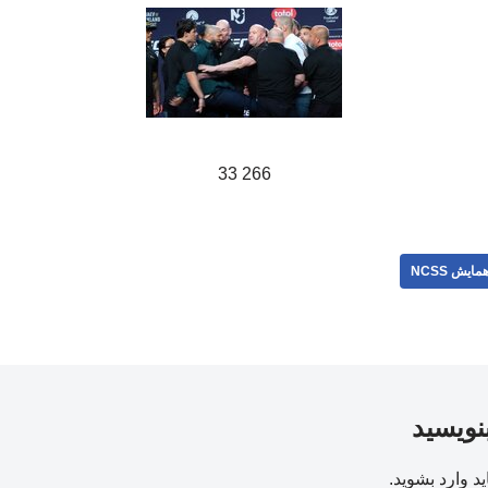
266 33
مایش NCSS
بنویسید
ید
وارد بشوید
.