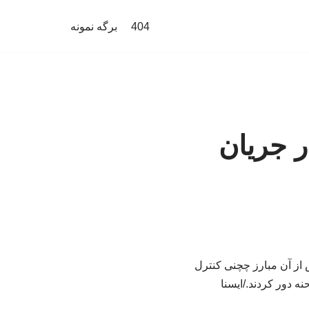
404
برگه نمونه
ر جریان
که پس از آن مبارز چچنی کنترل
ه دور کردند./ایسنا