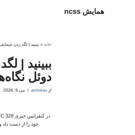
همایش ncss
پرش
به
محتوا
خانه
»
ببینید | لگد زدن چیمایف
ببینید | لگ
دوئل نگاه‌ها
از
aminkav
می 9, 2026
خود را از دست داد و