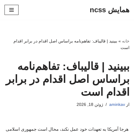
همایش ncss
پرش
به
محتوا
خانه
»
ببینید | قالیباف: تفاهم‌نامه براساس اصل اقدام در برابر اقدام
است
ببینید | قالیباف: تفاهم‌نامه
براساس اصل اقدام در برابر
اقدام است
از
aminkav
ژوئن 18, 2026
هرجا آمریکا به تعهدات خود عمل نکند، محال است جمهوری اسلامی