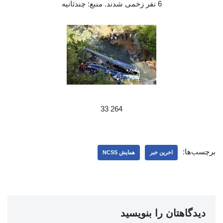
6 نفر زخمی شدند. منبع: چندثانیه
264 33
برچسب‌ها:
اخرین خبر
همایش NCSS
دیدگاهتان را بنویسید