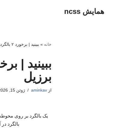
همایش ncss
پرش
به
محتوا
خانه
»
ببینید | برخورد ۲ بالگرد در آسمان ریودوژانیرو در برزیل
برزیل
از
aminkav
ژوئن 15, 2026
بالگرد در 