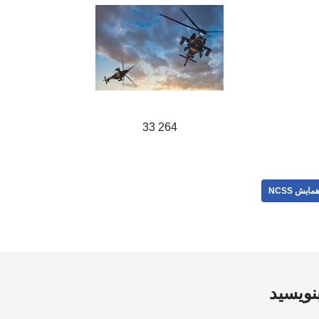
264 33
مایش NCSS
بنویسید