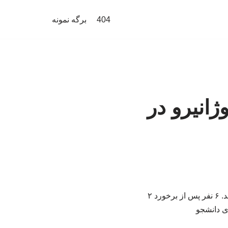
404
برگه نمونه
ریودوژانیرو در
یک بالگرد بر روی محوطه کلیسای متروکه سقوط کرد و دیگری هنگام برخورد با زمین منفجر شد. ۶ نفر پس از برخورد ۲
ری دانشجو