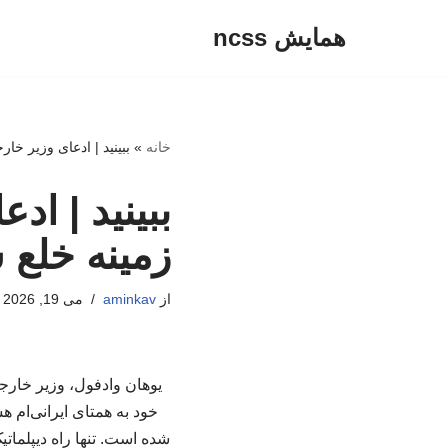
همایش ncss
پرش
به
محتوا
خانه
»
ببینید | ادعای وزیر خار
ببینید | اد
زمینه خلع 
از
aminkav
می 19, 2026
یوهان وادفول، وزیر خارج
خود به همتای ایرانی‌ام ه
شده است. تنها راه دیپلماتی