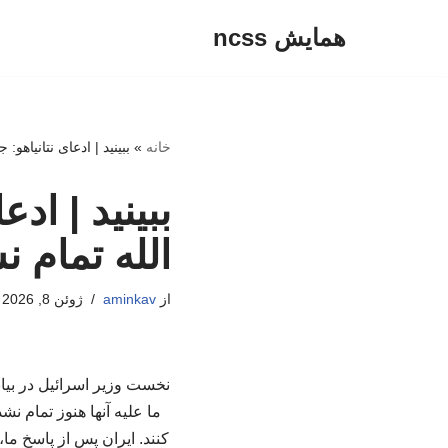
همایش ncss
پرش
به
محتوا
خانه
»
ببینید | ادعای نتانیاهو:
ببینید | اد
الله تمام 
از
aminkav
ژوئن 8, 2026
نخست وزیر اسرائیل در بیان
کنند. ایران پس از پاسخ ما،