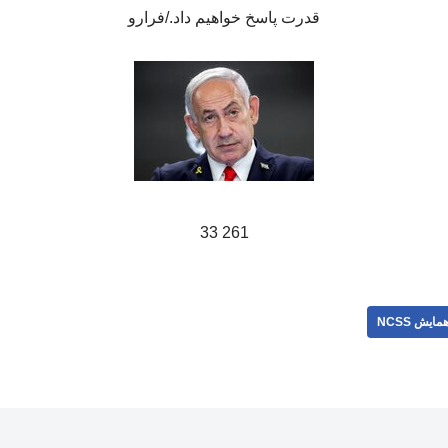
قدرت پاسخ خواهیم داد./فرارو
261 33
مایش NCSS