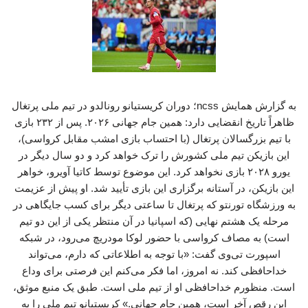
به گزارش همایش ncss؛ دوران کریستیانو رونالدو در تیم ملی پرتغال
ظاهراً تاریخ انقضایی دارد: همین جام جهانی ۲۰۲۶. پس از ۲۳۲ بازی
با تیم بزرگسالان پرتغال (با احتساب بازی امشب مقابل کرواسی)،
این بازیکن تیم ملی کشورش را ترک خواهد کرد و دو سال دیگر در
یورو ۲۰۲۸ بازی نخواهد کرد. این موضوع توسط کاتیا آویرو، خواهر
این بازیکن، در آستانه برگزاری این بازی تأیید شد. او پیش از عزیمت
به ورزشگاه تورنتو که پرتغال تا ساعتی دیگر برای کسب جایگاهی در
مرحله یک‌ هشتم نهایی (که اسپانیا در آن منتظر یکی از این دو تیم
است) به مصاف کرواسی با حضور لوکا مودریچ می‌رود، در شبکه
اسپورت تی‌وی گفت: «با توجه به اطلاعاتی که دارم، می‌تواند
خداحافظی کند. نه امروز، اما فکر می‌کنم این فرصتی برای وداع
است. منظورم خداحافظی او از تیم ملی است. طبق یک منبع موثق،
این رقص آخر است، همین جام جهانی.» کریستیانو تیم ملی را به