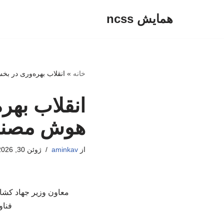
همایش ncss
پرش
به
محتوا
خانه
»
انقلاب بهره‌وری در ب
انقلاب بهر
هوش مصن
از
aminkav
ژوئن 30, 2026
معاون وزیر جهاد کشا
فناو