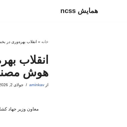
همایش ncss
پرش
به
محتوا
خانه
»
انقلاب بهره‌وری در ب
انقلاب بهر
هوش مصن
از
aminkav
جولای 2, 2026
معاون وزیر جهاد کشا