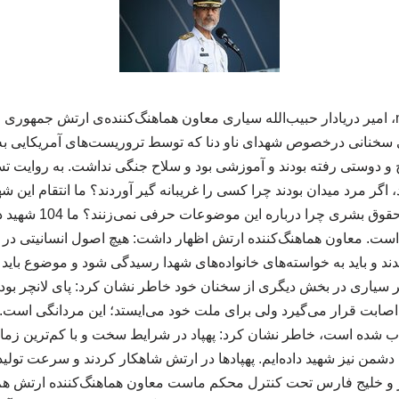
به گزارش همایش ncss، امیر دریادار حبیب‌الله سیاری معاون هماهنگ‌کننده‌ی ارتش جمه
ی سخنانی درخصوص شهدای ناو دنا که توسط تروریست‌های آمریکایی به 
 و دوستی رفته بودند و آموزشی بود و سلاح جنگی نداشت. به روایت تسن
اگر مرد میدان بودند چرا کسی را غریبانه گیر آوردند؟ ما انتقام این ش
 است. معاون هماهنگ‌کننده ارتش اظهار داشت: هیچ اصول انسانیتی در 
د و باید به خواسته‌های خانواده‌های شهدا رسیدگی شود و موضوع باید 
ر سیاری در بخش دیگری از سخنان خود خاطر نشان کرد: پای لانچر بو
اصابت قرار می‌گیرد ولی برای ملت خود می‌ایستد؛ این مردانگی است. وی
اب شده است، خاطر نشان کرد: پهپاد در شرایط سخت و با کم‌ترین زما
 دشمن نیز شهید داده‌ایم. پهپادها در ارتش شاهکار کردند و سرعت تولی
مز و خلیج فارس تحت کنترل محکم ماست معاون هماهنگ‌کننده ارتش ه