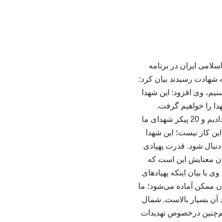
وری اسلامی ایران در برنامه
شهادت رسیدند بیان کرد:
یم، وی افزود: این شهدا
هدا را خواهیم گرفت.
سازمان‌های بین‌المللی و حقوق بشری چرا درباره این موضوعات حرفی نمی‌زنند؟ ما 104 شهید دادیم و 20 پیکر شهدای ما
این کار نیست؛ این شهدا
دنبال شود. قدرت پهپادی
دن معنایش این است که
 با بیان اینکه پهپادهای
ن ممکن آماده می‌شود؛ ما
د آن بسیار بالاست. شمال
م‌چنین درخصوص تهدیدات