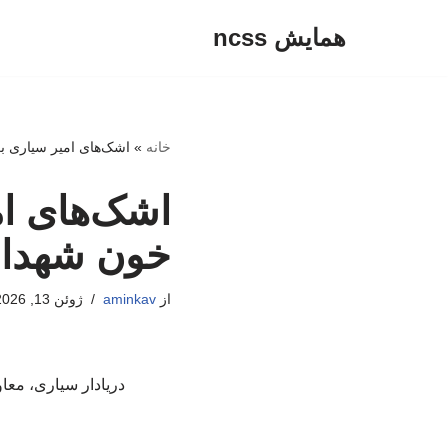
همایش ncss
پرش
به
محتوا
خانه
»
اشک‌های امیر سیاری برا
اشک‌های ام
خون شهدا د
از
aminkav
ژوئن 13, 2026
دریادار سیاری، مع