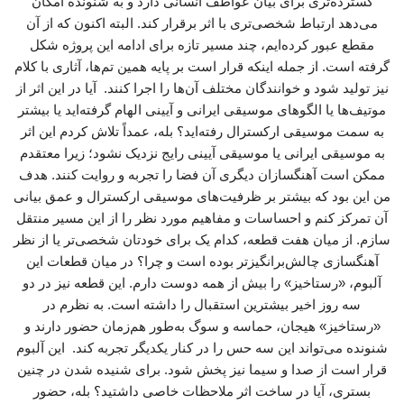
گسترده‌تری برای بیان عواطف انسانی دارد و به شنونده امکان
می‌دهد ارتباط شخصی‌تری با اثر برقرار کند. البته اکنون که از آن
مقطع عبور کرده‌ایم، چند مسیر تازه برای ادامه این پروژه شکل
گرفته است. از جمله اینکه قرار است بر پایه همین تم‌ها، آثاری با کلام
نیز تولید شود و خوانندگان مختلف آن‌ها را اجرا کنند. آیا در این اثر از
موتیف‌ها یا الگوهای موسیقی ایرانی و آیینی الهام گرفته‌اید یا بیشتر
به سمت موسیقی ارکسترال رفته‌اید؟ بله، عمداً تلاش کردم این اثر
به موسیقی ایرانی یا موسیقی آیینی رایج نزدیک نشود؛ زیرا معتقدم
ممکن است آهنگسازان دیگری آن فضا را تجربه و روایت کنند. هدف
من این بود که بیشتر بر ظرفیت‌های موسیقی ارکسترال و عمق بیانی
آن تمرکز کنم و احساسات و مفاهیم مورد نظر را از این مسیر منتقل
سازم. از میان هفت قطعه، کدام یک برای خودتان شخصی‌تر یا از نظر
آهنگسازی چالش‌برانگیزتر بوده است و چرا؟ در میان قطعات این
آلبوم، «رستاخیز» را بیش از همه دوست دارم. این قطعه نیز در دو
سه روز اخیر بیشترین استقبال را داشته است. به نظرم در
«رستاخیز» هیجان، حماسه و سوگ به‌طور هم‌زمان حضور دارند و
شنونده می‌تواند این سه حس را در کنار یکدیگر تجربه کند. این آلبوم
قرار است از صدا و سیما نیز پخش شود. برای شنیده شدن در چنین
بستری، آیا در ساخت اثر ملاحظات خاصی داشتید؟ بله، حضور