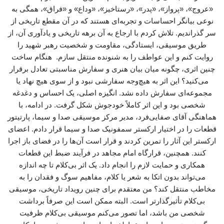
«عروج»، «پرواز»، «پدر»، «رستاخیز»، «وداع» و «فراق»، همگی به
نوعی بیانگر احساسات و تجربه‌ای هستند که در آن مقطع تاریخی از
سر گذراندیم. تلاش کردم با ارجاع به آن برهه تاریخی و یادآوری آن، از
طریق موسیقی، ایستادگی، مقاومت و شخصیت رهبر شهید را
روایت کنم و این عواطف را به شنونده منتقل سازم. هنگام ساخت
چنین اثری، چگونه میان بیان هنری و سفارش مناسبتی تعادل برقرار
می‌کنید؟ این اثر به هیچ‌وجه سفارشی نبود و از سوی هیچ نهاد یا
مجموعه‌ای سفارش داده نشد. انگیزه اصلی، یک احساس و دغدغه
شخصی بود و این اثر کاملاً خودجوش شکل گرفت. در ادامه، با
هماهنگی آقای صفایی‌فرد، مدیر مرکز موسیقی صدا و سیما، پارتیتور
قطعات را در اختیار ارکستر سمفونیک صدا و سیما قرار دادم. اعضای
ارکستر این آثار را تمرین کردند و قرار است آن‌ها را در فضای باز اجرا
کنند. همچنین، قرارگاه امام مجاهد در فرآیند ضبط این قطعات
همکاری و حمایت لازم را انجام داد. یک اثر بی‌کلام تا چه اندازه
می‌تواند بدون اتکا به شعر یا کلام، مفاهیم سوگ و فقدان را به
مخاطب منتقل کند؟ من معتقدم برای چنین رویداد تاریخی، موسیقی
بی‌کلام تأثیرگذارتر است. البته ممکن است این صرفاً برداشت
شخصی من باشد، اما تصور می‌کنم موسیقی بی‌کلام ظرفیت