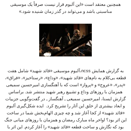
همچنین معتقد است «این آلبوم قرار نیست صرفاً یک موسیقی
مناسبتی باشد و می‌تواند در گذر زمان شنیده شود.»
به گزارش همایش ncss،آلبوم موسیقی «قائد شهید» شامل هفت
قطعه بی‌کلام به نام‌های «قائد شهید»، «وداع»، «رستاخیز»، «فراق»،
«پدر»، «عروج» و «پرواز» است که با آهنگسازی امیرحسین سمیعی
همزمان با روزهای وداع و تشییع رهبر شهید منتشر شد. براساس
گزارش ایسنا، امیرحسین سمیعی ـ آهنگساز ـ در گفت‌وگویی جزییات
و ابعاد بیشتری از خلق این آثار را تشریح کرد. ایده شکل‌گیری آلبوم
«قائد شهید» از کجا آغاز شد و چه چیزی الهام‌بخش شما در ساخت
این اثر بود؟ اواخر ماه مبارک رمضان و همزمان با روزهای میانی جنگ
بود که نگارش و ساخت قطعه «قائد شهید» را آغاز کردم. این اثر با