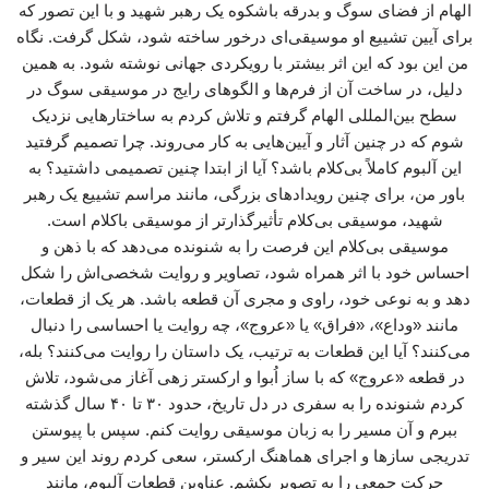
الهام از فضای سوگ و بدرقه باشکوه یک رهبر شهید و با این تصور که
برای آیین تشییع او موسیقی‌ای درخور ساخته شود، شکل گرفت. نگاه
من این بود که این اثر بیشتر با رویکردی جهانی نوشته شود. به همین
دلیل، در ساخت آن از فرم‌ها و الگوهای رایج در موسیقی سوگ در
سطح بین‌المللی الهام گرفتم و تلاش کردم به ساختارهایی نزدیک
شوم که در چنین آثار و آیین‌هایی به کار می‌روند. چرا تصمیم گرفتید
این آلبوم کاملاً بی‌کلام باشد؟ آیا از ابتدا چنین تصمیمی داشتید؟ به
باور من، برای چنین رویدادهای بزرگی، مانند مراسم تشییع یک رهبر
شهید، موسیقی بی‌کلام تأثیرگذارتر از موسیقی باکلام است.
موسیقی بی‌کلام این فرصت را به شنونده می‌دهد که با ذهن و
احساس خود با اثر همراه شود، تصاویر و روایت شخصی‌اش را شکل
دهد و به نوعی خود، راوی و مجری آن قطعه باشد. هر یک از قطعات،
مانند «وداع»، «فراق» یا «عروج»، چه روایت یا احساسی را دنبال
می‌کنند؟ آیا این قطعات به ترتیب، یک داستان را روایت می‌کنند؟ بله،
در قطعه «عروج» که با ساز اُبوا و ارکستر زهی آغاز می‌شود، تلاش
کردم شنونده را به سفری در دل تاریخ، حدود ۳۰ تا ۴۰ سال گذشته
ببرم و آن مسیر را به زبان موسیقی روایت کنم. سپس با پیوستن
تدریجی سازها و اجرای هماهنگ ارکستر، سعی کردم روند این سیر و
حرکت جمعی را به تصویر بکشم. عناوین قطعات آلبوم، مانند